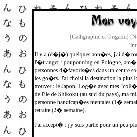
[Calligraphie et Origami]
[N
[int
Il y a (d�j�) quelques ann�es, j'ai d�cou
l'�tranger : pouponning en Pologne, am�na
personnes d�favoris�es dans un centre soc
les go�ts. J'ai choisi la destination la plus
trouver : le Japon. Log�e avec mes "coll�g
de l'ile de Shikoku (au sud du pays), ma miss
personne handicap�es mentales (1� semai
retraite (2� semaine).
J'ai accept� : j'y suis partie pour un peu 